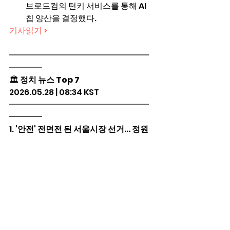
브로드컴의 턴키 서비스를 통해 AI 
칩 양산을 결정했다.
기사읽기 >
━━━━━━━━━━━━━━━━━
━━━━
🏛️ 
정치 뉴스 Top 7
2026.05.28 | 08:34 KST
━━━━━━━━━━━━━━━━━
━━━━
1. 
'안전' 전면전 된 서울시장 선거… 정원
오 측, 책임론 군불·몸 낮춘 오세훈
고가차도 붕괴 사고로 '안전' 공방 가
열, 후보들 신중 행보
기사읽기 >
2. 
“선거개입” “발목잡기” 李대통령 부산 
방문에 정치권 ‘시끌’
부산 방문한 이 대통령, 지방선거 앞
두고 '후방 지원' 논란