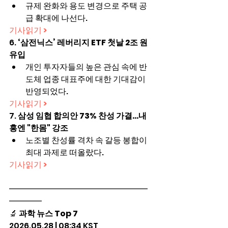
규제 완화와 용도 변경으로 주택 공
급 확대에 나선다.
기사읽기 >
6. 
‘삼전닉스’ 레버리지 ETF 첫날 2조 원 
유입
개인 투자자들의 높은 관심 속에 반
도체 업종 대표주에 대한 기대감이 
반영되었다.
기사읽기 >
7. 
삼성 임협 합의안 73% 찬성 가결…내
홍엔 "한몸" 강조
노조별 찬성률 격차 속 갈등 봉합이 
최대 과제로 떠올랐다.
기사읽기 >
━━━━━━━━━━━━━━━━━
━━━━
🔬 
과학 뉴스 Top 7
2026.05.28 | 08:34 KST