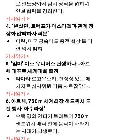
로 인도양까지 감시 영역을 넓히며 
안보 협력을 강화한다.
기사읽기 >
4. 
“빈살만, 트럼프가 이스라엘과 관계 정
상화 압박하자 격분”
이란, 미국 공습에도 종전 협상 틀 마
련 의지 밝혀
기사읽기 >
5. 
'엄마' 미스 유니버스 탄생하나…아르
헨 대표로 세계대회 출전
타마라 로고우스키, 진정성 있는 메
시지로 심사위원 마음 사로잡았다.
기사읽기 >
6. 
아르헨, 750ｍ 세계최장 샌드위치 도
전 행사 '아수라장'
수백 명의 인파가 몰려들며 750ｍ 
샌드위치 배식 전에 음식이 사라지
는 사태가 발생했다.
기사읽기 >