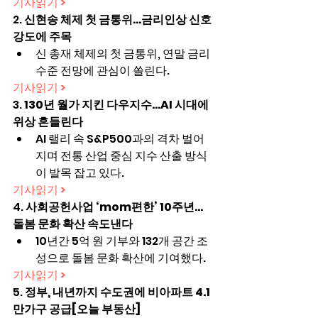
기사읽기 >
2. 
신현송 체제 첫 금통위…금리인상 신호 
강도에 주목
신 총재 체제의 첫 금통위, 연말 금리 
수준 전망에 관심이 쏠린다.
기사읽기 >
3. 
130년 월가 지킨 다우지수…AI 시대에 
위상 흔들린다
AI 랠리 속 S&P500과의 격차 벌어
지며 전통 산업 중심 지수 산출 방식
이 발목 잡고 있다.
기사읽기 >
4. 
사회공헌사업 ‘mom편한’ 10주년… 
돌봄 문화 확산 속도낸다
10년간 5억 원 기부와 132개 공간 조
성으로 돌봄 문화 확산에 기여했다.
기사읽기 >
5. 
정부, 내년까지 수도권에 비아파트 4.1
만가구 공급[오늘 부동산]