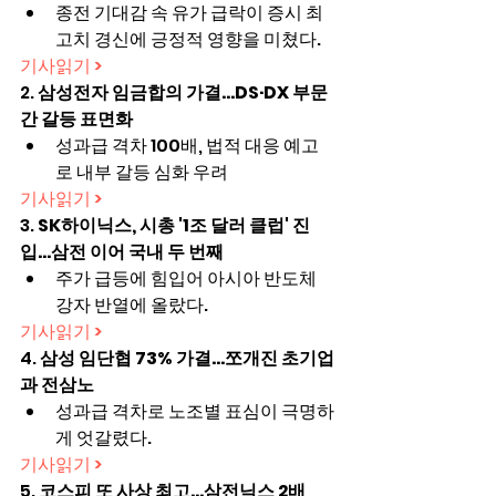
종전 기대감 속 유가 급락이 증시 최
고치 경신에 긍정적 영향을 미쳤다.
기사읽기 >
2. 
삼성전자 임금합의 가결…DS·DX 부문 
간 갈등 표면화
성과급 격차 100배, 법적 대응 예고
로 내부 갈등 심화 우려
기사읽기 >
3. 
SK하이닉스, 시총 '1조 달러 클럽' 진
입…삼전 이어 국내 두 번째
주가 급등에 힘입어 아시아 반도체 
강자 반열에 올랐다.
기사읽기 >
4. 
삼성 임단협 73% 가결…쪼개진 초기업
과 전삼노
성과급 격차로 노조별 표심이 극명하
게 엇갈렸다.
기사읽기 >
5. 
코스피 또 사상 최고...삼전닉스 2배 