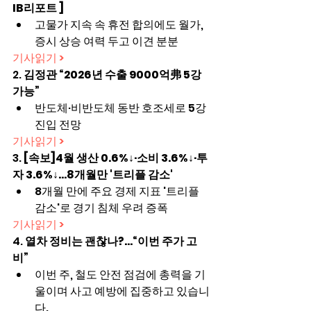
IB리포트 ]
고물가 지속 속 휴전 합의에도 월가, 
증시 상승 여력 두고 이견 분분
기사읽기 >
2. 
김정관 “2026년 수출 9000억弗 5강 
가능”
반도체·비반도체 동반 호조세로 5강 
진입 전망
기사읽기 >
3. 
[속보]4월 생산 0.6%↓·소비 3.6%↓·투
자 3.6%↓…8개월만 '트리플 감소'
8개월 만에 주요 경제 지표 '트리플 
감소'로 경기 침체 우려 증폭
기사읽기 >
4. 
열차 정비는 괜찮나?…“이번 주가 고
비”
이번 주, 철도 안전 점검에 총력을 기
울이며 사고 예방에 집중하고 있습니
다.