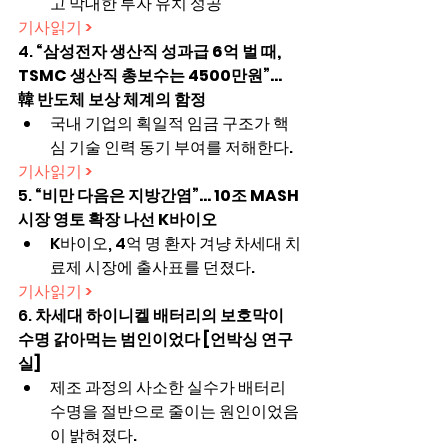
고 막대한 투자 유치 성공
기사읽기 >
4. 
“삼성전자 생산직 성과급 6억 벌 때, 
TSMC 생산직 총보수는 4500만원”… 
韓 반도체 보상 체계의 함정
국내 기업의 획일적 임금 구조가 핵
심 기술 인력 동기 부여를 저해한다.
기사읽기 >
5. 
“비만 다음은 지방간염”... 10조 MASH 
시장 영토 확장 나선 K바이오
K바이오, 4억 명 환자 겨냥 차세대 치
료제 시장에 출사표를 던졌다.
기사읽기 >
6. 
차세대 하이니켈 배터리의 보호막이 
수명 갉아먹는 범인이었다 [언박싱 연구
실]
제조 과정의 사소한 실수가 배터리 
수명을 절반으로 줄이는 원인이었음
이 밝혀졌다.