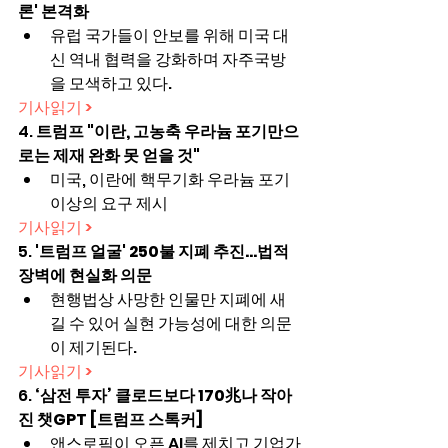
론' 본격화
유럽 국가들이 안보를 위해 미국 대
신 역내 협력을 강화하며 자주국방
을 모색하고 있다.
기사읽기 >
4. 
트럼프 "이란, 고농축 우라늄 포기만으
로는 제재 완화 못 얻을 것"
미국, 이란에 핵무기화 우라늄 포기 
이상의 요구 제시
기사읽기 >
5. 
'트럼프 얼굴' 250불 지폐 추진…법적 
장벽에 현실화 의문
현행법상 사망한 인물만 지폐에 새
길 수 있어 실현 가능성에 대한 의문
이 제기된다.
기사읽기 >
6. 
‘삼전 투자’ 클로드보다 170兆나 작아
진 챗GPT [트럼프 스톡커]
앤스로픽이 오픈 AI를 제치고 기업가