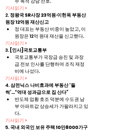
주 목적 강남 선호.
기사읽기 >
2. 
정왕국 SR사장 23억원·이헌욱 부동산
원장 12억원 재산신고
정 대표는 부동산 비중이 높았고, 이 
원장은 12억 원대 재산을 신고했다.
기사읽기 >
3. 
[인사]국토교통부
국토교통부가 국장급 승진 및 과장
급 전보 인사를 단행하며 조직 재정
비에 나섰다.
기사읽기 >
4. 
삼전닉스 나비효과에 부동산 ‘들
썩’...“억대 성과급으로 집 산다”
반도체 업황 호조 덕분에 수도권 남
부 아파트값 상승세가 가팔라지고 있
다.
기사읽기 >
5. 
국내 외국인 보유 주택 10만8000가구