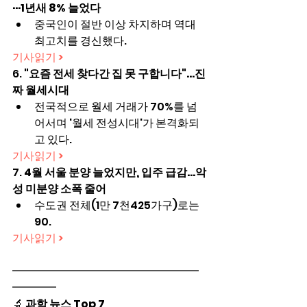
···1년새 8% 늘었다
중국인이 절반 이상 차지하며 역대 
최고치를 경신했다.
기사읽기 >
6. 
"요즘 전세 찾다간 집 못 구합니다"…진
짜 월세시대
전국적으로 월세 거래가 70%를 넘
어서며 '월세 전성시대'가 본격화되
고 있다.
기사읽기 >
7. 
4월 서울 분양 늘었지만, 입주 급감…악
성 미분양 소폭 줄어
수도권 전체(1만 7천425가구)로는 
90.
기사읽기 >
━━━━━━━━━━━━━━━━━
━━━━
🔬 
과학 뉴스 Top 7