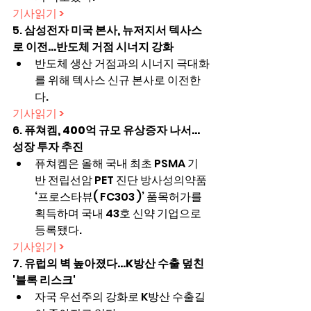
기사읽기 >
5. 
삼성전자 미국 본사, 뉴저지서 텍사스
로 이전...반도체 거점 시너지 강화
반도체 생산 거점과의 시너지 극대화
를 위해 텍사스 신규 본사로 이전한
다.
기사읽기 >
6. 
퓨쳐켐, 400억 규모 유상증자 나서…
성장 투자 추진
퓨쳐켐은 올해 국내 최초 PSMA 기
반 전립선암 PET 진단 방사성의약품 
‘프로스타뷰( FC303 )’ 품목허가를 
획득하며 국내 43호 신약 기업으로 
등록됐다.
기사읽기 >
7. 
유럽의 벽 높아졌다…K방산 수출 덮친 
'블록 리스크'
자국 우선주의 강화로 K방산 수출길