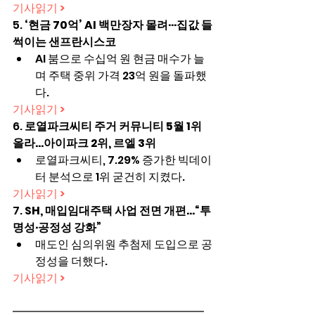
기사읽기 >
5. 
‘현금 70억’ AI 백만장자 몰려···집값 들
썩이는 샌프란시스코
AI 붐으로 수십억 원 현금 매수가 늘
며 주택 중위 가격 23억 원을 돌파했
다.
기사읽기 >
6. 
로열파크씨티 주거 커뮤니티 5월 1위 
올라...아이파크 2위, 르엘 3위
로열파크씨티, 7.29% 증가한 빅데이
터 분석으로 1위 굳건히 지켰다.
기사읽기 >
7. 
SH, 매입임대주택 사업 전면 개편…“투
명성·공정성 강화”
매도인 심의위원 추첨제 도입으로 공
정성을 더했다.
기사읽기 >
━━━━━━━━━━━━━━━━━