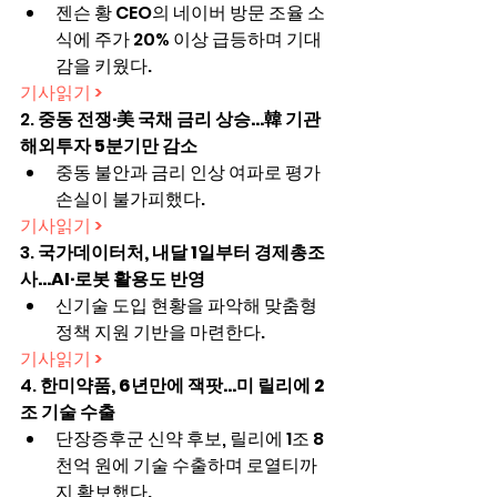
젠슨 황 CEO의 네이버 방문 조율 소
식에 주가 20% 이상 급등하며 기대
감을 키웠다.
기사읽기 >
2. 
중동 전쟁·美 국채 금리 상승...韓 기관 
해외투자 5분기만 감소
중동 불안과 금리 인상 여파로 평가 
손실이 불가피했다.
기사읽기 >
3. 
국가데이터처, 내달 1일부터 경제총조
사…AI·로봇 활용도 반영
신기술 도입 현황을 파악해 맞춤형 
정책 지원 기반을 마련한다.
기사읽기 >
4. 
한미약품, 6년만에 잭팟…미 릴리에 2
조 기술 수출
단장증후군 신약 후보, 릴리에 1조 8
천억 원에 기술 수출하며 로열티까
지 확보했다.