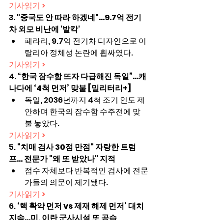
기사읽기 >
3. 
"중국도 안 따라 하겠네"…9.7억 전기
차 외모 비난에 '발칵'
페라리, 9.7억 전기차 디자인으로 이
탈리아 정체성 논란에 휩싸였다.
기사읽기 >
4. 
“한국 잠수함 뜨자 다급해진 독일”…캐
나다에 ‘4척 먼저’ 맞불 [밀리터리+]
독일, 2036년까지 4척 조기 인도 제
안하며 한국의 잠수함 수주전에 맞
불 놓았다.
기사읽기 >
5. 
"치매 검사 30점 만점" 자랑한 트럼
프… 전문가 "왜 또 받았나" 지적
점수 자체보다 반복적인 검사에 전문
가들의 의문이 제기됐다.
기사읽기 >
6. 
‘핵 확약 먼저 vs 제재 해제 먼저’ 대치 
지속...미, 이란 군사시설 또 공습