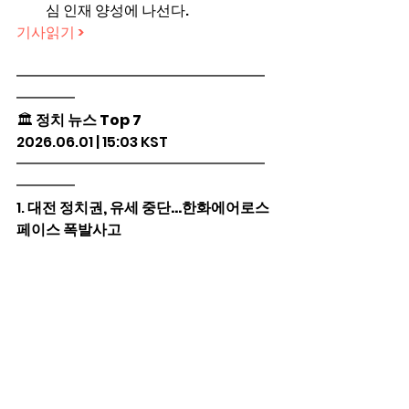
심 인재 양성에 나선다.
기사읽기 >
━━━━━━━━━━━━━━━━━
━━━━
🏛️ 
정치 뉴스 Top 7
2026.06.01 | 15:03 KST
━━━━━━━━━━━━━━━━━
━━━━
1. 
대전 정치권, 유세 중단…한화에어로스
페이스 폭발사고
정치권은 사고 수습과 시민 안전을 
위해 모든 선거 운동을 전면 중단했
다.
기사읽기 >
2. 
6·3 지선 선거법 위반 1482건 적발…직
전 대비 15% 증가[6·3 지방선거]
중대 선거범죄 근절되지 않아 엄정 
조치 불가피했다.