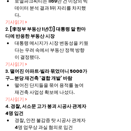
로열파크씨티는 1169만 건 이상의 빅
데이터 분석 결과 1위 자리를 차지했
다.
기사읽기 >
2. 
[李정부 부동산 1년①] 대통령 말 한마
디에 반응한 부동산 시장
대통령 메시지가 시장 변동성을 키웠
다는 우려 속에서 부동산 정책 방향
이 결정됐다.
기사읽기 >
3. 
떨어진 아파트·빌라 묶었더니 5000가
구… 분당 재건축 ‘결합 개발’ 바람
떨어진 단지들을 묶어 용적률 높여 
재건축 사업성 확보에 나섰다.
기사읽기 >
4. 
경찰, 서소문 고가 붕괴 시공사 관계자 
4명 입건
경찰, 안전 불감증 탓 시공사 관계자 
4명 업무상 과실 혐의로 입건