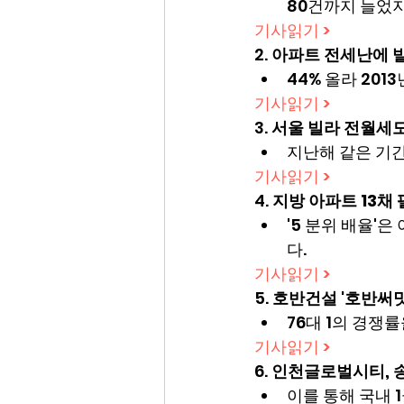
80건까지 늘었지
기사읽기 >
2. 
아파트 전세난에 빌
44% 올라 2013
기사읽기 >
3. 
서울 빌라 전월세도
지난해 같은 기간(
기사읽기 >
4. 
지방 아파트 13채 
'5 분위 배율'은
다.
기사읽기 >
5. 
호반건설 '호반써밋 풍
76대 1의 경쟁
기사읽기 >
6. 
인천글로벌시티, 송
이를 통해 국내 