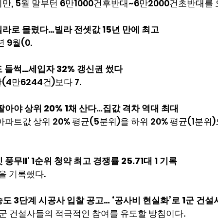
만, 5월 말부턴 6만1000건후반대~6만2000건초반대를 
라로 몰렸다…빌라 전셋값 15년 만에 최고
년 9월(0.
 들썩…세입자 32% 갱신권 썼다
4만6244건)보다 7.
팔아야 상위 20% 1채 산다…집값 격차 역대 최대
 아파트값 상위 20% 평균(5분위)을 하위 20% 평균(1분위
무II' 1순위 청약 최고 경쟁률 25.71대 1 기록
률을 기록했다.
도 3단계 시공사 입찰 공고… ‘공사비 현실화’로 1군 건설
1군 건설사들의 적극적인 참여를 유도할 방침이다.