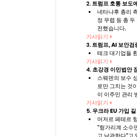
2. 
트럼프 호통 보도에
네타냐후 총리 측
정 무렵 등 총 
전했습니다.
기사읽기 >
3. 
트럼프, AI 보안
테크 대기업들 환
기사읽기 >
4. 
초강경 이민법안 잠
스웨덴의 보수 성
로만 그치는 것이
이 이주민 관리 
기사읽기 >
5. 
우크라 EU 가입 
머저르 페테르 헝
"헝가리계 소수민
고 낙관한다"고 