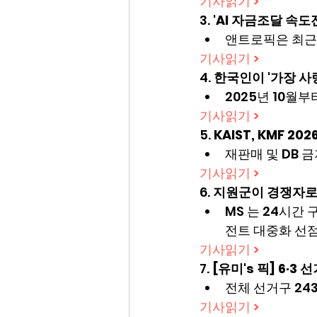
기사읽기 >
3. 
'AI 자금조달 속도
앤트로픽은 최근 
기사읽기 >
4. 
한국인이 '가장 사랑
2025년 10월
기사읽기 >
5. 
KAIST, KMF 2
재판매 및 DB 금지
기사읽기 >
6. 
지원군이 경쟁자로..
MS 는 24시간
전트 대중화 선점
기사읽기 >
7. 
[유미's 픽] 6·
전체 선거구 243곳
기사읽기 >