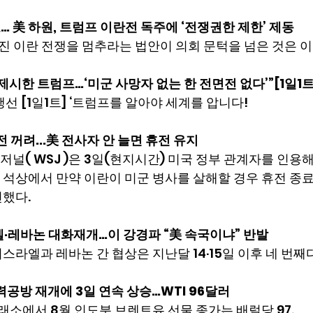
 美 하원, 트럼프 이란전 독주에 ‘전쟁권한 제한’ 제동
진 이란 전쟁을 멈추라는 법안이 의회 문턱을 넘은 것은 
제시한 트럼프…‘미군 사망자 없는 한 전면전 없다’”[1일1트
행선 [1일1트] ‘트럼프를 알아야 세계를 압니다!
 꺼려...美 전사자 안 늘면 휴전 유지
널( WSJ )은 3일(현지시간) 미국 정부 관계자를 인용해
석상에서 만약 이란이 미군 병사를 살해할 경우 휴전 종료
전했다.
·레바논 대화재개…이 강경파 “美 속국이냐” 반발
스라엘과 레바논 간 협상은 지난달 14·15일 이후 네 번째다
력공방 재개에 3일 연속 상승…WTI 96달러
거래소에서 8월 인도분 브렌트유 선물 종가는 배럴당 97.