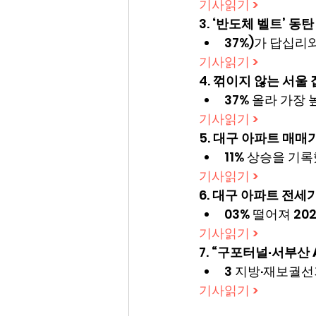
기사읽기 >
3. 
‘반도체 벨트’ 동탄
37%)가 답십리
기사읽기 >
4. 
꺾이지 않는 서울 
37% 올라 가장
기사읽기 >
5. 
대구 아파트 매매가격
11% 상승을 기
기사읽기 >
6. 
대구 아파트 전세가
03% 떨어져 202
기사읽기 >
7. 
“구포터널·서부산 
3 지방·재보궐선
기사읽기 >