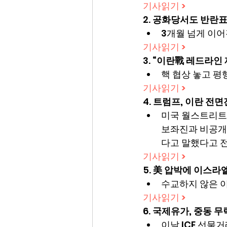
기사읽기 >
2. 
공화당서도 반란표…
3개월 넘게 이어
기사읽기 >
3. 
“이란戰 레드라인 
핵 협상 놓고 평
기사읽기 >
4. 
트럼프, 이란 전면전
미국 월스트리트저
보좌진과 비공개 
다고 말했다고 
기사읽기 >
5. 
美 압박에 이스라엘
수교하지 않은 이
기사읽기 >
6. 
국제유가, 중동 무
이날 ICE 선물