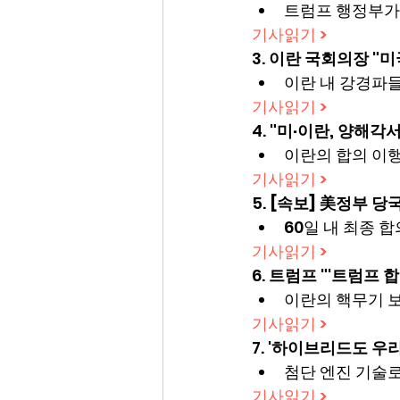
트럼프 행정부가
기사읽기 >
3. 
이란 국회의장 "
이란 내 강경파들
기사읽기 >
4. 
"미·이란, 양해각
이란의 합의 이행
기사읽기 >
5. 
[속보] 美정부 당국
60일 내 최종 합
기사읽기 >
6. 
트럼프 "'트럼프 합
이란의 핵무기 보
기사읽기 >
7. 
'하이브리드도 우리
첨단 엔진 기술
기사읽기 >