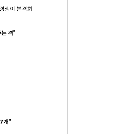
 경쟁이 본격화
주는 격”
7개"