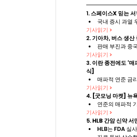
━━━━━━━━━
1. 
스페이스X 믿는 서학
국내 증시 과열 
기사읽기 >
2. 
기아차, 버스 생산
판매 부진과 중국
기사읽기 >
3. 
이란 종전에도 ‘매
식]
매파적 연준 금리
기사읽기 >
4. 
[굿모닝 마켓] 뉴
연준의 매파적 
기사읽기 >
5. 
HLB 간암 신약 
HLB는 FDA 