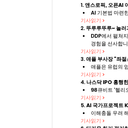
1. 
앤스로픽, 오픈AI 
AI 기본법 마련
기사읽기 >
2. 
뚜루루뚜루~ 놀러가볼
DDP에서 펼쳐지
경험을 선사합니
기사읽기 >
3. 
애플 부사장 “좌절스
애플은 유럽의 엄
기사읽기 >
4. 
나스닥 IPO 흥행한
98큐비트 '헬리
기사읽기 >
5. 
AI 국가프로젝트 
이해충돌 우려 해
기사읽기 >