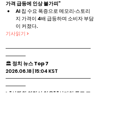
가격 급등에 인상 불가피"
AI 칩 수요 폭증으로 메모리·스토리
지 가격이 4배 급등하며 소비자 부담
이 커졌다.
기사읽기 >
━━━━━━━━━━━━━━━━━
━━━━
🏛️ 
정치 뉴스 Top 7
2026.06.18 | 15:04 KST
━━━━━━━━━━━━━━━━━
━━━━
1. 
"선관위 연락이 없음" "선거인 투표 포
기"…혼란상 고스란히 담긴 잠실 투표록
투표용지 부족으로 선거인단이 돌아
가고 선관위와도 연락이 닿지 않는 
혼란이 투표록에 기록되었다.
기사읽기 >
2. 
"최악" "철면피"…사퇴 압박에도 재선