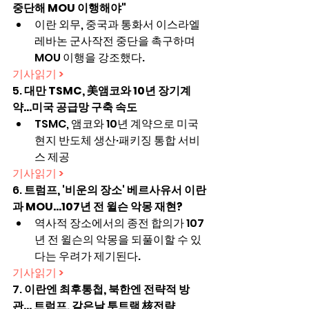
중단해 MOU 이행해야"
이란 외무, 중국과 통화서 이스라엘 
레바논 군사작전 중단을 촉구하며 
MOU 이행을 강조했다.
기사읽기 >
5. 
대만 TSMC, 美앰코와 10년 장기계
약…미국 공급망 구축 속도
TSMC, 앰코와 10년 계약으로 미국 
현지 반도체 생산·패키징 통합 서비
스 제공
기사읽기 >
6. 
트럼프, '비운의 장소' 베르사유서 이란
과 MOU…107년 전 윌슨 악몽 재현?
역사적 장소에서의 종전 합의가 107
년 전 윌슨의 악몽을 되풀이할 수 있
다는 우려가 제기된다.
기사읽기 >
7. 
이란엔 최후통첩, 북한엔 전략적 방
관… 트럼프, 같은날 투트랙 核전략