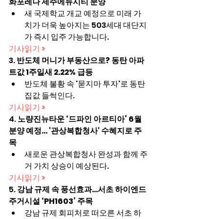
화포레나 제주에듀시티 분양
새 국제학교 개교 예정으로 미래 가
치가 더욱 높아지는 503세대 대단지
가 즉시 입주 가능합니다.
기사읽기 >
3. 
반도체 머니가 부동산으로? 동탄 아파
트값 1주일새 2.22% 급등
반도체 불황 속 '묻지마 투자'로 동탄 
집값 들썩인다.
기사읽기 >
4. 
노량진뉴타운 ‘드파인 아르티아’ 6월 
분양 예정… '관상복합청사' 수혜지로 주
목
새로운 관상복합청사 완성과 함께 주
거 가치 상승이 예상된다.
기사읽기 >
5. 
강남 규제 속 풍선효과…서초 하이엔드 
주거시설 ‘PH1603’ 주목
강남 규제 회피처로 떠오른 서초 하