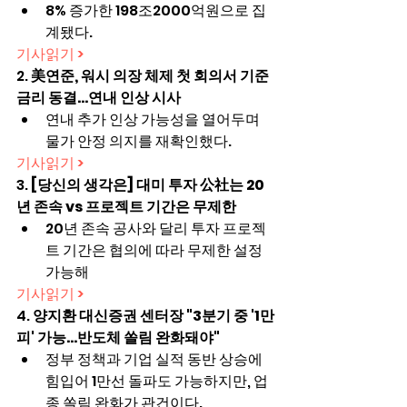
8% 증가한 198조2000억원으로 집
계됐다.
기사읽기 >
2. 
美연준, 워시 의장 체제 첫 회의서 기준
금리 동결…연내 인상 시사
연내 추가 인상 가능성을 열어두며 
물가 안정 의지를 재확인했다.
기사읽기 >
3. 
[당신의 생각은] 대미 투자 公社는 20
년 존속 vs 프로젝트 기간은 무제한
20년 존속 공사와 달리 투자 프로젝
트 기간은 협의에 따라 무제한 설정 
가능해
기사읽기 >
4. 
양지환 대신증권 센터장 "3분기 중 '1만
피' 가능…반도체 쏠림 완화돼야"
정부 정책과 기업 실적 동반 상승에 
힘입어 1만선 돌파도 가능하지만, 업
종 쏠림 완화가 관건이다.