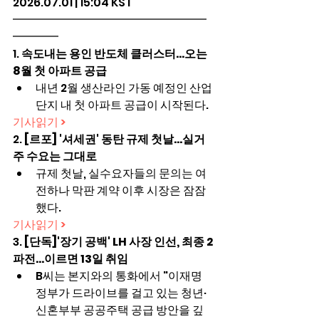
2026.07.01 | 15:04 KST
━━━━━━━━━━━━━━━━━
━━━━
1. 
속도내는 용인 반도체 클러스터...오는 
8월 첫 아파트 공급
내년 2월 생산라인 가동 예정인 산업
단지 내 첫 아파트 공급이 시작된다.
기사읽기 >
2. 
[르포] '셔세권' 동탄 규제 첫날…실거
주 수요는 그대로
규제 첫날, 실수요자들의 문의는 여
전하나 막판 계약 이후 시장은 잠잠
했다.
기사읽기 >
3. 
[단독]'장기 공백' LH 사장 인선, 최종 2
파전…이르면 13일 취임
B씨는 본지와의 통화에서 "이재명 
정부가 드라이브를 걸고 있는 청년·
신혼부부 공공주택 공급 방안을 깊