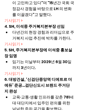
이 고민하고 있다"며 "15년간 국회 국
정감사 경험을 바탕으로 LH 의 변화
를 이끌겠다"고 말했다.
기사읽기 >
4. 
SH, 이석중 주거복지본부장 선임
다년간의 현장 경험과 리더십으로 주
거복지 사업 추진에 박차를 가한다.
기사읽기 >
5. 
SH, 주거복지본부장에 이석중 홍보실
장 임명
임기는 이날부터 2029년 6월 30일
까지 3년이다.
기사읽기 >
6. 
대방건설, ‘신검단중앙역 디에트르 더 
에듀’ 준공…검단신도시 브랜드 주거단
지 완성
교육·교통·생활 인프라를 갖춘 781세
대 대단지에서 입주민 편의를 위한 
넉넉한 주차 공간을 확보했다.