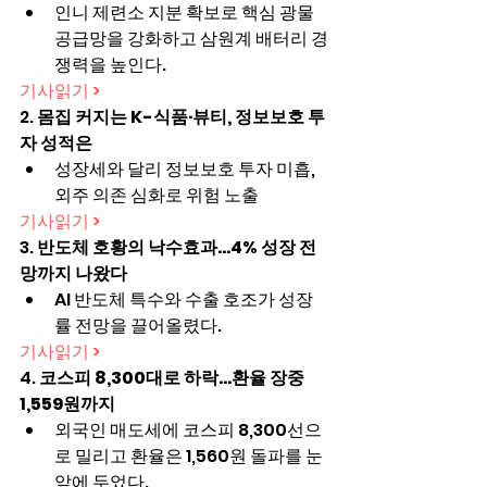
인니 제련소 지분 확보로 핵심 광물 
공급망을 강화하고 삼원계 배터리 경
쟁력을 높인다.
기사읽기 >
2. 
몸집 커지는 K-식품·뷰티, 정보보호 투
자 성적은
성장세와 달리 정보보호 투자 미흡, 
외주 의존 심화로 위험 노출
기사읽기 >
3. 
반도체 호황의 낙수효과…4% 성장 전
망까지 나왔다
AI 반도체 특수와 수출 호조가 성장
률 전망을 끌어올렸다.
기사읽기 >
4. 
코스피 8,300대로 하락...환율 장중 
1,559원까지
외국인 매도세에 코스피 8,300선으
로 밀리고 환율은 1,560원 돌파를 눈
앞에 두었다.