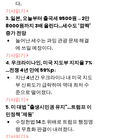
다.
기사읽기 >
3. 
일본, 오늘부터 출국세 9500원→2만
8000원까지 3배 올린다…세수도 ‘깜짝’ 
증가 전망
늘어난 세수는 과잉 관광 문제 해결
에 쓰일 예정이다.
기사읽기 >
4. 
우크라이나인, 미국 지도부 지지율 7%
…전쟁 4년 만에 59%p↓
지난 4년간 우크라이나 내 미국 지도
부 신뢰도가 급락하며 역대 최저 수
준으로 떨어졌다.
기사읽기 >
5. 
미 대법 "출생시민권 유지"…트럼프 이
민정책 '제동'
수정헌법 14조 위배로 트럼프 행정명
령 무효화 판결이 내려졌다.
기사읽기 >