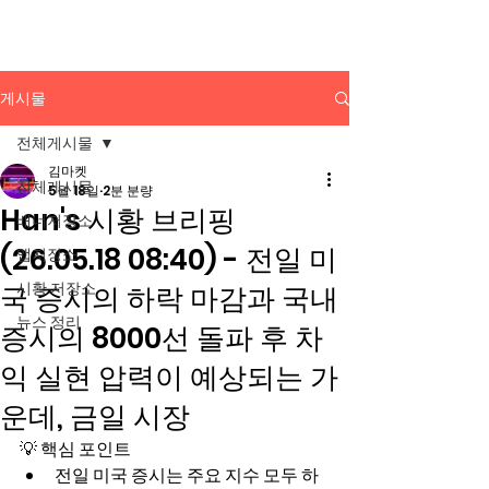
배너광고 백과사전
게시물
전체게시물
김마켓
전체게시물
5월 18일
2분 분량
Han's 시황 브리핑
배너저장소
(26.05.18 08:40) - 전일 미
앱저장소
시황 저장소
국 증시의 하락 마감과 국내
뉴스 정리
증시의 8000선 돌파 후 차
익 실현 압력이 예상되는 가
운데, 금일 시장
💡 핵심 포인트
전일 미국 증시는 주요 지수 모두 하