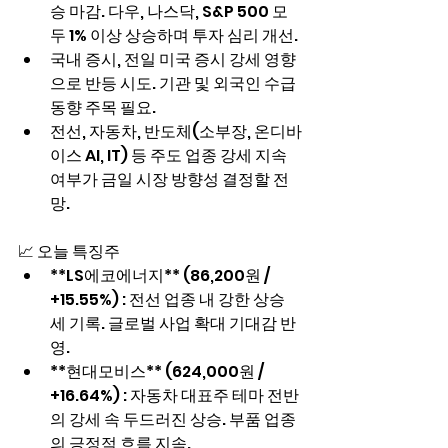
승 마감. 다우, 나스닥, S&P 500 모
두 1% 이상 상승하며 투자 심리 개선.
국내 증시, 전일 미국 증시 강세 영향
으로 반등 시도. 기관 및 외국인 수급 
동향 주목 필요.
전선, 자동차, 반도체(소부장, 온디바
이스 AI, IT) 등 주도 업종 강세 지속 
여부가 금일 시장 방향성 결정할 전
망.
📈 오늘 특징주
**LS에코에너지** (86,200원 / 
+15.55%) : 전선 업종 내 강한 상승
세 기록. 글로벌 사업 확대 기대감 반
영.
**현대모비스** (624,000원 / 
+16.64%) : 자동차 대표주 테마 전반
의 강세 속 두드러진 상승. 부품 업종
의 긍정적 흐름 지속.