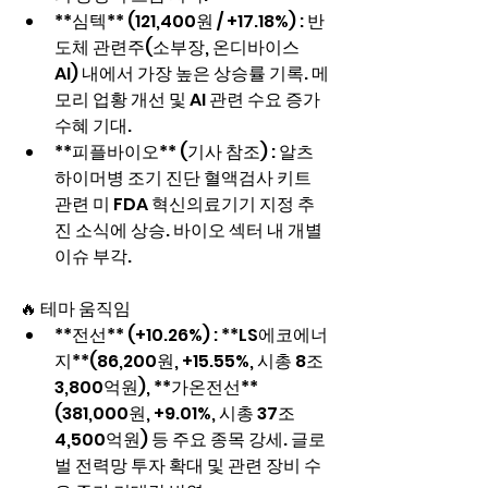
**심텍** (121,400원 / +17.18%) : 반
도체 관련주(소부장, 온디바이스 
AI) 내에서 가장 높은 상승률 기록. 메
모리 업황 개선 및 AI 관련 수요 증가 
수혜 기대.
**피플바이오** (기사 참조) : 알츠
하이머병 조기 진단 혈액검사 키트 
관련 미 FDA 혁신의료기기 지정 추
진 소식에 상승. 바이오 섹터 내 개별 
이슈 부각.
🔥 테마 움직임
**전선** (+10.26%) : **LS에코에너
지**(86,200원, +15.55%, 시총 8조 
3,800억원), **가온전선**
(381,000원, +9.01%, 시총 37조 
4,500억원) 등 주요 종목 강세. 글로
벌 전력망 투자 확대 및 관련 장비 수