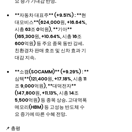
요 증가 기대감 반영.
**자동차 대표주** (+9.51%) : **현
대모비스**(624,000원, +16.64%, 
시총 63조 0억원), **기아**
(165,300원, +10.64%, 시총 16조 
600억원) 등 주요 종목 동반 강세. 
친환경차 판매 호조 및 신차 효과 기
대감 지속.
**소캠(SOCAMM)** (+9.29%) : **
심텍**(121,400원, +17.18%, 시총 11
조 9,000억원), **대덕전자**
(147,800원, +11.13%, 시총 14조 
5,500억원) 등 종목 상승. 고대역폭 
메모리(HBM) 등 고성능 반도체 수
요 증가에 따른 수혜 전망.
📌 총평