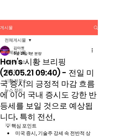
배너광고 백과사전
게시물
전체게시물
김마켓
전체게시물
5월 21일
1분 분량
Han's 시황 브리핑
배너저장소
(26.05.21 09:40) - 전일 미
앱저장소
시황 저장소
국 증시의 긍정적 마감 흐름
뉴스 정리
에 이어 국내 증시도 강한 반
등세를 보일 것으로 예상됩
니다. 특히 전선,
💡 핵심 포인트
미국 증시, 기술주 강세 속 전반적 상