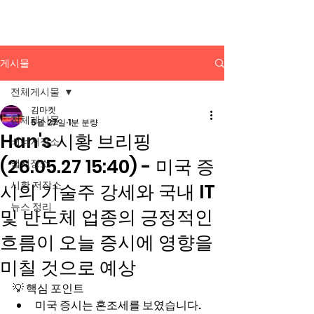
배너광고 백과사전
게시물
전체게시물
김마켓
전체게시물
5월 27일
1분 분량
Han's 시황 브리핑
배너저장소
(26.05.27 15:40) - 미국 증
앱저장소
시황 저장소
시의 기술주 강세와 국내 IT
뉴스 정리
및 반도체 업종의 긍정적인
흐름이 오늘 증시에 영향을
미칠 것으로 예상
💡 핵심 포인트
미국 증시는 혼조세를 보였습니다. 