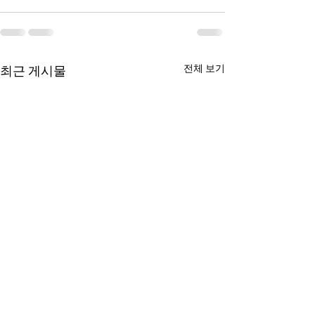
전체 보기
최근 게시물
Han's 시황 브리핑
Han's 시황 브