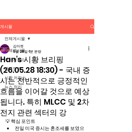
배너광고 백과사전
게시물
전체게시물
김마켓
전체게시물
5월 28일
1분 분량
Han's 시황 브리핑
배너저장소
(26.05.28 18:30) - 국내 증
앱저장소
시황 저장소
시는 전반적으로 긍정적인
뉴스 정리
흐름을 이어갈 것으로 예상
됩니다. 특히 MLCC 및 2차
전지 관련 섹터의 강
💡 핵심 포인트
전일 미국 증시는 혼조세를 보였으