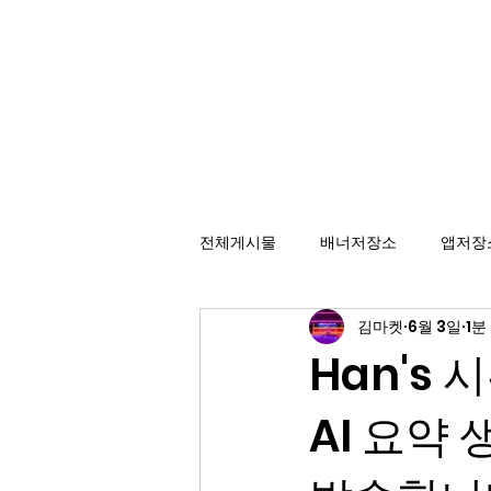
배너광고 백과사전
효율적인 카피라이팅을 위한 배너 저장소
전체게시물
배너저장소
앱저장
김마켓
6월 3일
1분
Han's 시
AI 요약