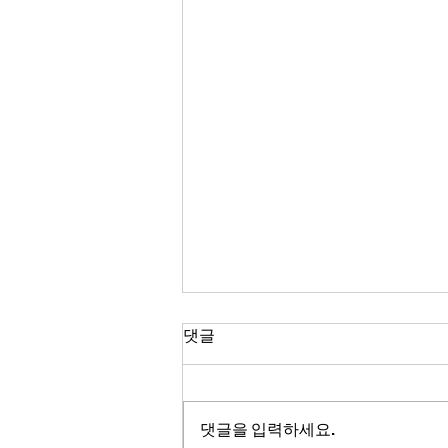
Han's 시황 브리핑(26.08.07
댓글
18:30) - 전일 미 증시의 혼조
세 속에서 국내 증시는 2차전
💡 핵심 포인트 전일 미국 증시는
지 및 정유, 편의점 테마의 강세
혼조세를 보였습니다. 다우 산업 지
댓글을 입력하세요.
를 중심으로 개장할 것으로
수는 하락했지만, 나스닥 종합 지수