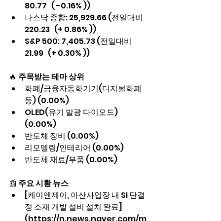
80.77   ( -0.16% ))
나스닥 종합: 25,929.66 (전일대비   
220.23   (+ 0.86% ))
S&P 500: 7,405.73 (전일대비   
21.99   (+ 0.30% ))
🔥 
주목받는 테마 상위
화폐/금융자동화기기(디지털화폐 
등) (0.00%)
OLED(유기 발광 다이오드) 
(0.00%)
반도체 장비 (0.00%)
리모델링/인테리어 (0.00%)
반도체 재료/부품 (0.00%)
📰 
주요 시황 뉴스
[케이엔제이, 아산사업장 내 Si 단결
정 소재 개발 설비 설치 완료]
(https://n.news.naver.com/m