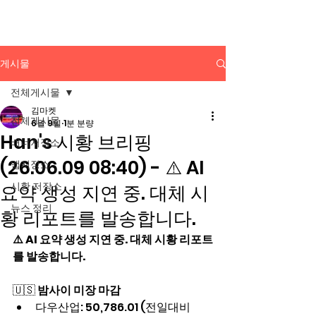
배너광고 백과사전
게시물
전체게시물
김마켓
전체게시물
6월 9일
1분 분량
Han's 시황 브리핑
배너저장소
(26.06.09 08:40) - ⚠️ AI
앱저장소
시황 저장소
요약 생성 지연 중. 대체 시
뉴스 정리
황 리포트를 발송합니다.
⚠️ AI 요약 생성 지연 중. 대체 시황 리포트
를 발송합니다.
🇺🇸 
밤사이 미장 마감
다우산업: 50,786.01 (전일대비   