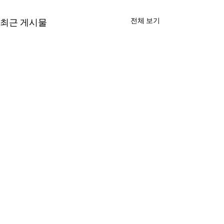
전체 보기
최근 게시물
Han's 시황 브리핑
Han's 시황 브
(26.08.07 15:40) - 금일
(26.08.07 13:1
시장은 전일 미 증시의 혼
국 증시는 다우 