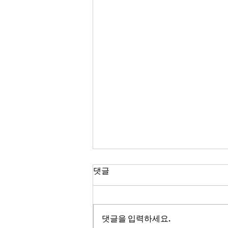
Han's 시황 브리핑(26.08.07
댓글
18:30) - 전일 미 증시의 혼조
세 속에서 국내 증시는 2차전
💡 핵심 포인트 전일 미국 증시는
지 및 정유, 편의점 테마의 강세
혼조세를 보였습니다. 다우 산업 지
댓글을 입력하세요.
를 중심으로 개장할 것으로
수는 하락했지만, 나스닥 종합 지수