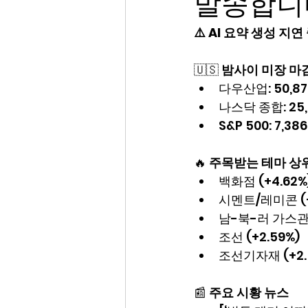
발송합니
⚠️ AI 요약 생성 지
🇺🇸 
밤사이 미장 마
다우산업: 50,872.1
나스닥 종합: 25,67
S&P 500: 7,386
🔥 
주목받는 테마 상
백화점 (+4.62%
시멘트/레미콘 (+
남-북-러 가스관사
조선 (+2.59%)
조선기자재 (+2.
📰 
주요 시황 뉴스