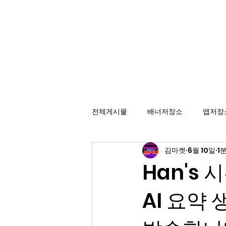
배너광고 백과사전
효율적인 카피라이팅을 위한 배너 저장소
전체게시물
배너저장소
앱저장
김마켓
6월 10일
1
Han's 시
AI 요약