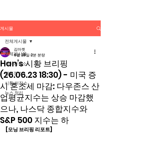
배너광고 백과사전
게시물
전체게시물
김마켓
전체게시물
6월 23일
2분 분량
Han's 시황 브리핑
배너저장소
(26.06.23 18:30) - 미국 증
앱저장소
시황 저장소
시 혼조세 마감: 다우존스 산
뉴스 정리
업평균지수는 상승 마감했
으나, 나스닥 종합지수와
S&P 500 지수는 하
[모닝 브리핑 리포트]