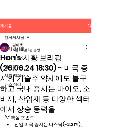
배너광고 백과사전
게시물
전체게시물
김마켓
전체게시물
6월 24일
1분 분량
Han's 시황 브리핑
배너저장소
(26.06.24 18:30) - 미국 증
앱저장소
시황 저장소
시의 기술주 약세에도 불구
뉴스 정리
하고 국내 증시는 바이오, 소
비재, 산업재 등 다양한 섹터
에서 상승 동력을
💡 핵심 포인트
전일 미국 증시는 나스닥(-2.21%), 