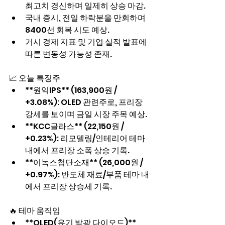
최고치 경신하며 일제히 상승 마감.
국내 증시, 전일 하락분을 만회하며 
8400선 회복 시도 예상.
거시 경제 지표 및 기업 실적 발표에 
따른 변동성 가능성 존재.
📈 오늘 특징주
**원익IPS** (163,900원 / 
+3.08%): OLED 관련주로, 프리장 
강세를 보이며 금일 시장 주목 예상.
**KCC글라스** (22,150원 / 
+0.23%): 리모델링/인테리어 테마 
내에서 프리장 소폭 상승 기록.
**이녹스첨단소재** (26,000원 / 
+0.97%): 반도체 재료/부품 테마 내
에서 프리장 상승세 기록.
🔥 테마 움직임
**OLED(유기 발광 다이오드)** 