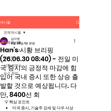
배너광고 백과사전
게시물
전체게시물
김마켓
전체게시물
6월 30일
1분 분량
Han's 시황 브리핑
배너저장소
(26.06.30 08:40) - 전일 미
앱저장소
시황 저장소
국 증시의 긍정적 마감에 힘
뉴스 정리
입어 국내 증시 또한 상승 출
발할 것으로 예상됩니다. 다
만, 8400선 회
💡 핵심 포인트
미국 증시, 기술주 강세 및 다우 사상 