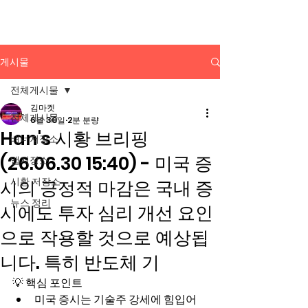
배너광고 백과사전
게시물
전체게시물
김마켓
전체게시물
6월 30일
2분 분량
Han's 시황 브리핑
배너저장소
(26.06.30 15:40) - 미국 증
앱저장소
시황 저장소
시의 긍정적 마감은 국내 증
뉴스 정리
시에도 투자 심리 개선 요인
으로 작용할 것으로 예상됩
니다. 특히 반도체 기
💡 핵심 포인트
미국 증시는 기술주 강세에 힘입어 