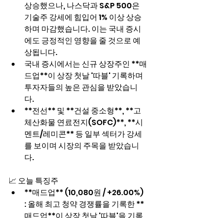
상승했으나, 나스닥과 S&P 500은 
기술주 강세에 힘입어 1% 이상 상승
하며 마감했습니다. 이는 국내 증시
에도 긍정적인 영향을 줄 것으로 예
상됩니다.
국내 증시에서는 신규 상장주인 **매
드업**이 상장 첫날 '따블' 기록하며 
투자자들의 높은 관심을 받았습니
다.
**전선** 및 **건설 중소형**, **고
체산화물 연료전지(SOFC)**, **시
멘트/레미콘** 등 일부 섹터가 강세
를 보이며 시장의 주목을 받았습니
다.
📈 오늘 특징주
**매드업** (10,080원 / +26.00%) 
: 올해 최고 청약 경쟁률을 기록한 **
매드업**이 상장 첫날 '따블'을 기록