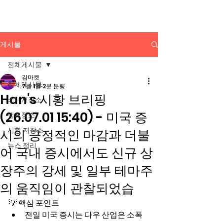
배너광고 백과사전
게시물
전체게시물
김마켓
전체게시물
7월 1일
2분 분량
Han's 시황 브리핑
배너저장소
(26.07.01 15:40) - 미국 증
앱저장소
시황 저장소
시의 긍정적인 마감과 더불
뉴스 정리
어 국내 증시에서도 신규 상
장주의 강세 및 일부 테마주
의 움직임이 관찰되었습
💡 핵심 포인트
전일 미국 증시는 다우 산업은 소폭 