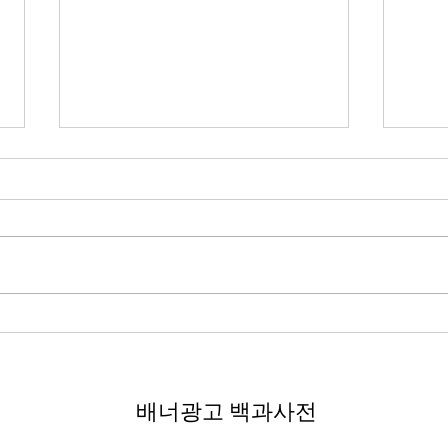
Han's 시황 브리핑(26.08.07
Han
15:40) - 금일 시장은 전일 미
13:
증시의 혼조세와 더불어 국내
산업
💡 핵심 포인트 전일 미 증시는 혼
💡 
증시의 '전강후약' 패턴이 이어
나스닥
조세로 마감했습니다. 다우산업은
다우 
질 가능성에 유의해야 합니다
폭 
하락했으나 나스닥 종합과 S&P
나스닥
500은 소폭 상승하며 마감하며 투
하락 
자자들의 경계심을 나타냈습니다.
동 정
국내 증시는 '전강후약' 흐름을 보
대한 
이며 코스피는 이틀째 하락, 코스닥
으로 
은 엿새 만에 반락했습니다. 2차전
2차전
배너광고 백과사전
지, 정유, 편의점 관련 테마들이 강
테마가