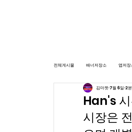
배너광고 백과사전
효율적인 카피라이팅을 위한 배너 저장소
전체게시물
배너저장소
앱저장
김마켓
7월 6일
2분
Han's 시
시장은 전