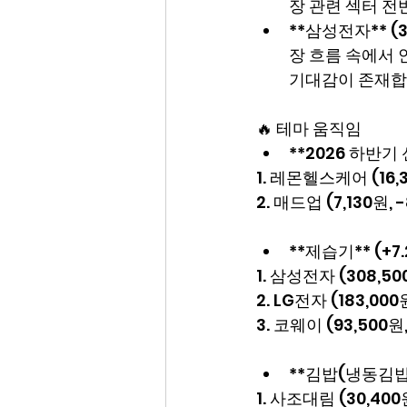
장 관련 섹터 전
**삼성전자** (
장 흐름 속에서 
기대감이 존재합
🔥 테마 움직임
**2026 하반기 신
1. 레몬헬스케어 (16,3
2. 매드업 (7,130원, 
**제습기** (+7.2
1. 삼성전자 (308,50
2. LG전자 (183,000
3. 코웨이 (93,500원,
**김밥(냉동김밥 등
1. 사조대림 (30,400