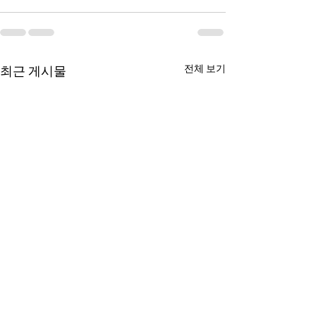
전체 보기
최근 게시물
Han's 시황 브리핑
Han's 시황 브