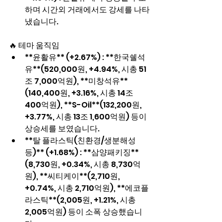
하며 시간외 거래에서도 강세를 나타
냈습니다.
🔥 테마 움직임
**윤활유** (+2.67%) : **한국쉘석
유**(520,000원, +4.94%, 시총 51
조 7,000억원), **미창석유**
(140,400원, +3.16%, 시총 14조 
400억원), **S-Oil**(132,200원, 
+3.77%, 시총 13조 1,600억원) 등이 
상승세를 보였습니다.
**탈 플라스틱(친환경/생분해성 
등)** (+1.68%) : **삼양패키징**
(8,730원, +0.34%, 시총 8,730억
원), **씨티케이**(2,710원, 
+0.74%, 시총 2,710억원), **에코플
라스틱**(2,005원, +1.21%, 시총 
2,005억원) 등이 소폭 상승했습니