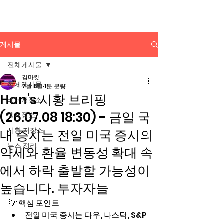
배너광고 백과사전
게시물
전체게시물
김마켓
전체게시물
7월 8일
1분 분량
Han's 시황 브리핑
배너저장소
(26.07.08 18:30) - 금일 국
앱저장소
시황 저장소
내 증시는 전일 미국 증시의
뉴스 정리
약세와 환율 변동성 확대 속
에서 하락 출발할 가능성이
높습니다. 투자자들
💡 핵심 포인트
전일 미국 증시는 다우, 나스닥, S&P 