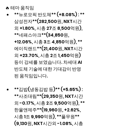
🔥 테마 움직임
**뉴로모픽 반도체** (+8.08%) : **
삼성전자**(282,500원, NXT시간
외 +1.80%, 시총 27조 8,500억원), 
**네패스아크**(34,850원, 
+12.06%, 시총 3조 4,850억원), **
에이직랜드**(21,400원, NXT시간
외 +23.70%, 시총 2조 1,450억원) 
등이 강세를 보였습니다. 차세대 AI 
반도체 기술에 대한 기대감이 반영
된 움직임입니다.
**김밥(냉동김밥 등)** (+5.65%) : 
**사조대림**(29,350원, NXT시간
외 -0.17%, 시총 2조 9,500억원), **
한울앤제주**(19,960원, +2.62%, 
시총 1조 9,990억원), **풀무원**
(9,130원, NXT시간외 -1.08%, 시총 